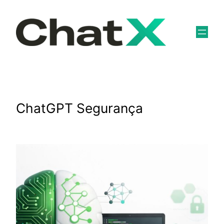
Pular
para
o
conteúdo
ChatGPT Segurança