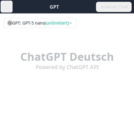
GPT
Neuer Chat
Open sidebar
GPT: GPT-5 nano
(unlimitiert)
ChatGPT Deutsch
Powered by ChatGPT API