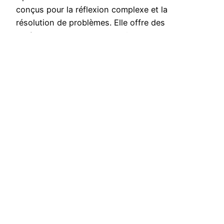
conçus pour la réflexion complexe et la
résolution de problèmes. Elle offre des
performances accrues en sciences, en
mathématiques et en programmation et établit de
nouvelles normes en matière de sécurité de l’IA.
Avec la nouvelle série de modèles OpenAI o1,
OpenAI présente des modèles d’IA avancés…
October 2, 2024
ChatX Blog
Copyright by chatx.ai