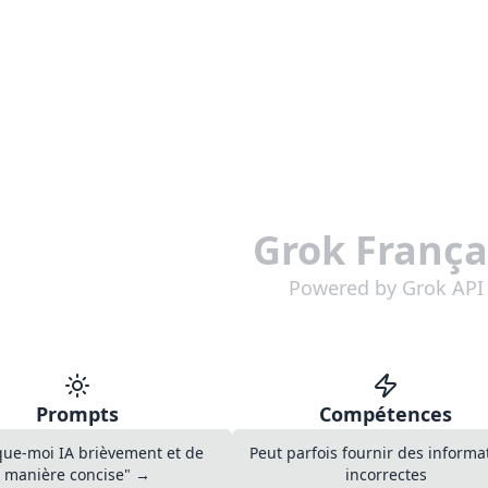
Grok França
Powered by Grok API
Prompts
Compétences
que-moi IA brièvement et de
Peut parfois fournir des informa
manière concise" →
incorrectes