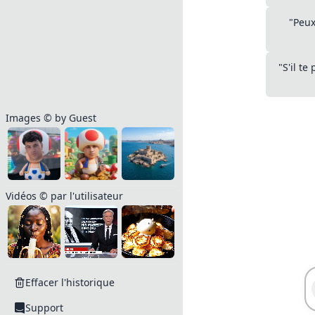
"Peux
"S'il t
Images © by Guest
Vidéos © par l'utilisateur
Effacer l'historique
Support